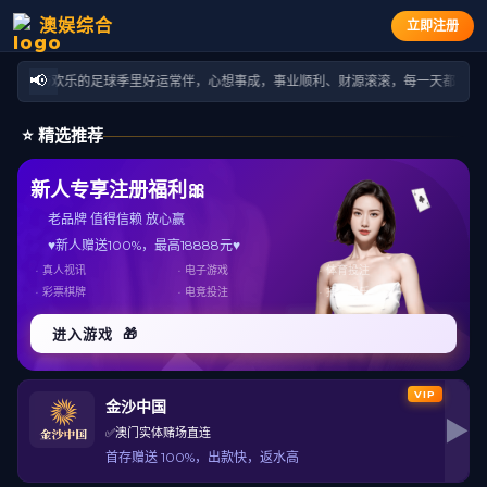
澳娱综合
立即注册
📢
充满热血与欢乐的足球季里好运常伴，心想事成，事业顺利、财源滚滚，每一天都充满
⭐ 精选推荐
新人专享注册福利🎀
老品牌 值得信赖 放心赢
♥️新人赠送100%，最高18888元♥️
·
真人视讯
·
电子游戏
·
体育投注
·
彩票棋牌
·
电竞投注
·
捕鱼娱乐
进入游戏
🎁
VIP
金沙中国
▶
✅澳门实体赌场直连
首存赠送 100%，出款快，返水高